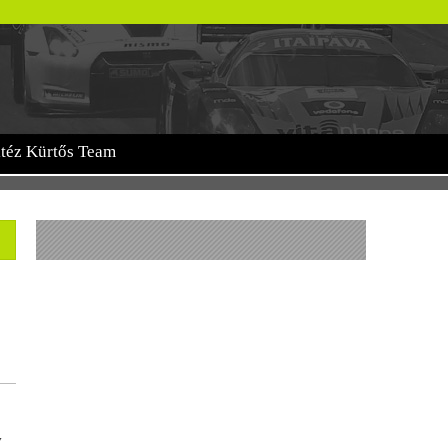
itéz Kürtős Team
y