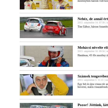
mezőnyben három volt korá
Nehéz, de annál ér
2013. szeptember 14. 07:39 | t
Tim Gábor, három futamból
Mohácsi növelte el
2013. szeptember 10. 09:56 | e
Hatalmas, 45 fős mezőny ál
Számok tengerébe
2013. szeptember 3. 11:11 | s
Egy hét és újra vissza tér
heverni, máris visszatérn
Pozor! Jöttünk, lá