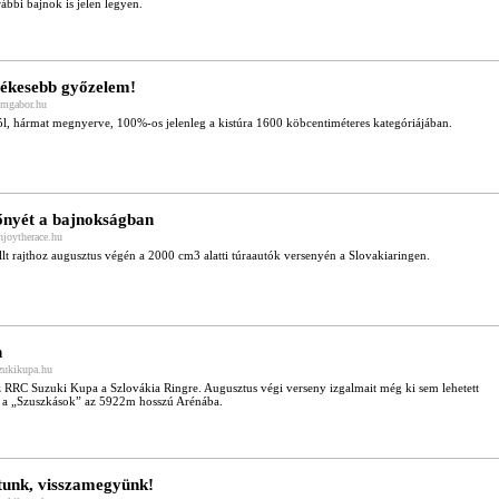
bbi bajnok is jelen legyen.
tékesebb győzelem!
imgabor.hu
, hármat megnyerve, 100%-os jelenleg a kistúra 1600 köbcentiméteres kategóriájában.
őnyét a bajnokságban
njoytherace.hu
lt rajthoz augusztus végén a 2000 cm3 alatti túraautók versenyén a Slovakiaringen.
n
uzukikupa.hu
 az RRC Suzuki Kupa a Szlovákia Ringre. Augusztus végi verseny izgalmait még ki sem lehetett
ek a „Szuszkások” az 5922m hosszú Arénába.
ttunk, visszamegyünk!