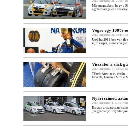
2013. augusztus 31. 21:28 | s
Már megszokott, hogy a Slo
egyformasága és a verseny
Végre egy 100%-os
2013. augusztus 31. 12:15 | ti
Utoljára 2011-ben volt il
is, jó csapat, és most végre
Visszatér a slick 
2013. augusztus 14. 13:42 | s
Tőzsér Áron az év elején –
tervezte, hanem a Suzuki S
Nyári szünet, aztá
2013. augusztus 4. 15:56 | suz
Ha csak a tapasztalatokat n
„hagyomány” folytatódjon 