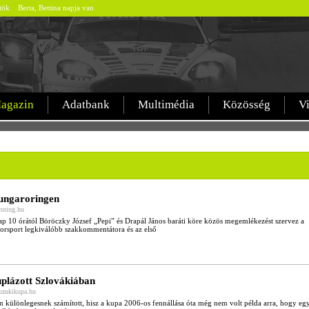
rtök Berta, Bettina napja van
agazin
Adatbank
Multimédia
Közösség
V
ungaroringen
roring.hu
ap 10 órától Böröczky József „Pepi” és Drapál János baráti köre közös megemlékezést szervez a
orsport legkiválóbb szakkommentátora és az első
uplázott Szlovákiában
suzukikupa.hu
 különlegesnek számított, hisz a kupa 2006-os fennállása óta még nem volt példa arra, hogy eg