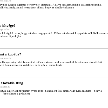
uzukikupa.hu
vakia Ringen izgalmas versenyeket láthatunk. A pálya karakterisztikája, az autók technikai
zők elszántsága mind hozzájárult ahhoz, hogy az elmúlt években n
 hétvége!
mgabor.hu
yen hétvégénk, azaz, hogy mindent megnyertünk. Ehhez mindennek klappolnia kell. Kell szerencs
 minden lépés kijött.
gumi a kupába?
uzukikupa.hu
 a Hungaroringi első futamot követően – visszavonult a sorozatból. Most sem a visszatérését
wift Kupa szervezői kérték fel, hogy egy új gumit teszte
n Slovakia Ring
ukikupa.hu
ézzük, akkor aki itt futamot nyert, abból bajnok lett. Így aztán Nagy Dani számára – hogy a
– fontos lenne a győzelem.