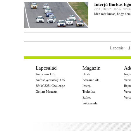
Interjú Burkus Eg
2013. július 23. 06:25 | suzuk
Idén már biztos, hogy nem 
Lapozás:
1
-
Lapcsalád
Magazin
Ad
Autocross OB
Hírek
Napt
Autós Gyorsasági OB
Beszámolók
Vers
BMW 325i Challenge
Interjú
Bajn
Gokart Magazin
Technika
Vers
Színes
Vers
Webszemle