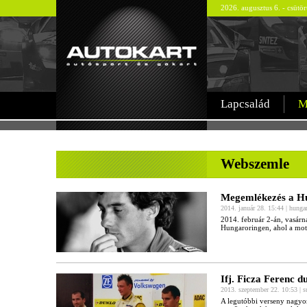
2026. augusztus 6. - csütö
Lapcsalád
M
-
Webszemle
Megemlékezés a H
2014. január 28. 15:44 | hunga
2014. február 2-án, vasárn
Hungaroringen, ahol a mot
Ifj. Ficza Ferenc d
2013. szeptember 22. 10:53 | 
A legutóbbi verseny nagyon