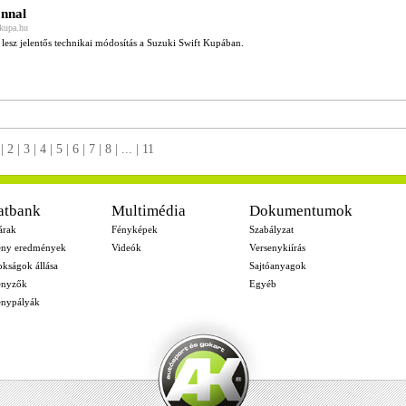
onnal
ikupa.hu
lesz jelentős technikai módosítás a Suzuki Swift Kupában.
|
2
|
3
|
4
|
5
|
6
|
7
|
8
| ... |
11
atbank
Multimédia
Dokumentumok
árak
Fényképek
Szabályzat
eny eredmények
Videók
Versenykiírás
okságok állása
Sajtóanyagok
enyzők
Egyéb
enypályák