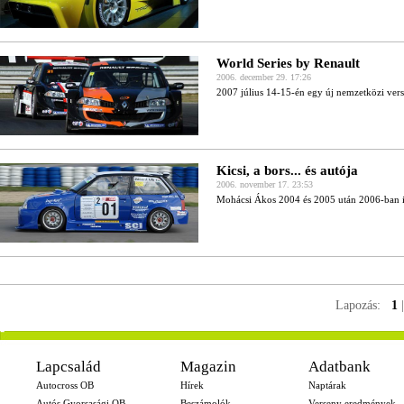
World Series by Renault
2006. december 29. 17:26
2007 július 14-15-én egy új nemzetközi vers
Kicsi, a bors... és autója
2006. november 17. 23:53
Mohácsi Ákos 2004 és 2005 után 2006-ban i
Lapozás:
1
-
Lapcsalád
Magazin
Adatbank
Autocross OB
Hírek
Naptárak
Autós Gyorsasági OB
Beszámolók
Verseny eredmények