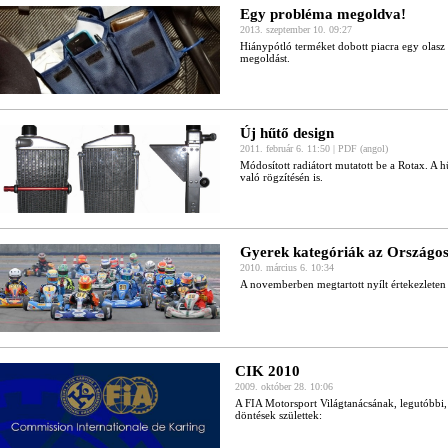
Egy probléma megoldva!
2013. szeptember 10. 09:27
Hiánypótló terméket dobott piacra egy olasz
megoldást.
Új hűtő design
2011. február 6. 11:50 | PDF (angol)
Módosított radiátort mutatott be a Rotax. A hű
való rögzítésén is.
Gyerek kategóriák az Országo
2010. március 6. 10:34
A novemberben megtartott nyílt értekezleten 
CIK 2010
2009. október 28. 10:06
A FIA Motorsport Világtanácsának, legutóbbi, 
döntések születtek: