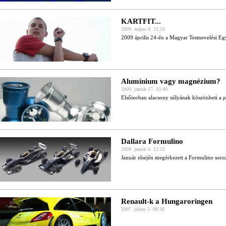
KARTFIT...
2009. május 9. 21:50
2009 április 24-én a Magyar Testnevelési Egye
Alumínium vagy magnézium?
2009. január 17. 13:40
Elsősorban alacsony súlyának köszönheti a pi
Dallara Formulino
2009. január 6. 12:52
Január elsején megérkezett a Formulino soro
Renault-k a Hungaroringen
2007. július 5. 00:36