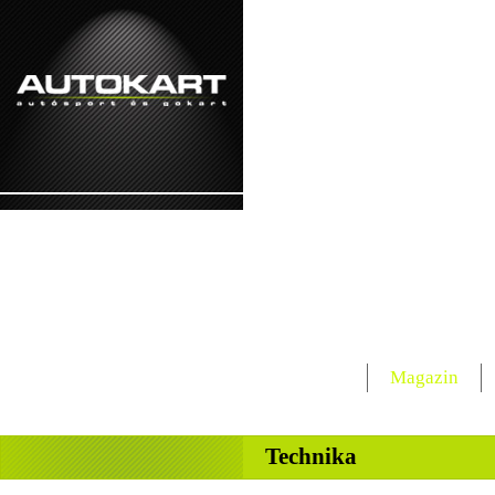
2026. augusztus 9. - vasárnap Emőd, Hágá
Lapcsalád
Magazin
-
Technika