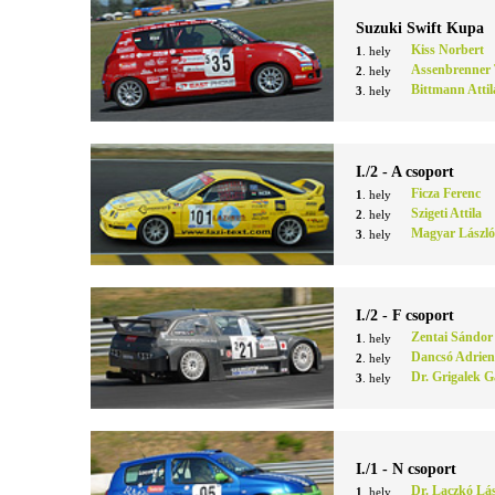
Suzuki Swift Kupa
Kiss Norbert
1
. hely
Assenbrenner 
2
. hely
Bittmann Attil
3
. hely
I./2 - A csoport
Ficza Ferenc
1
. hely
Szigeti Attila
2
. hely
Magyar László
3
. hely
I./2 - F csoport
Zentai Sándor
1
. hely
Dancsó Adrie
2
. hely
Dr. Grigalek 
3
. hely
I./1 - N csoport
Dr. Laczkó Lás
1
. hely