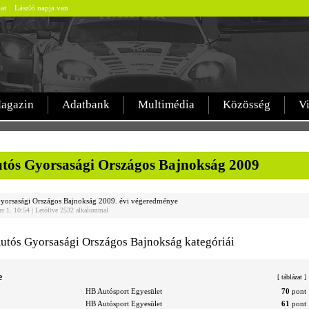
bat László napja van
agazin
Adatbank
Multimédia
Közösség
V
tós Gyorsasági Országos Bajnokság 2009
yorsasági Országos Bajnokság 2009. évi végeredménye
er 1. 10:54 | Letöltve 2532 alkalommal
utós Gyorsasági Országos Bajnokság kategóriái
e
[
táblázat
]
HB Autósport Egyesület
70
pont
HB Autósport Egyesület
61
pont