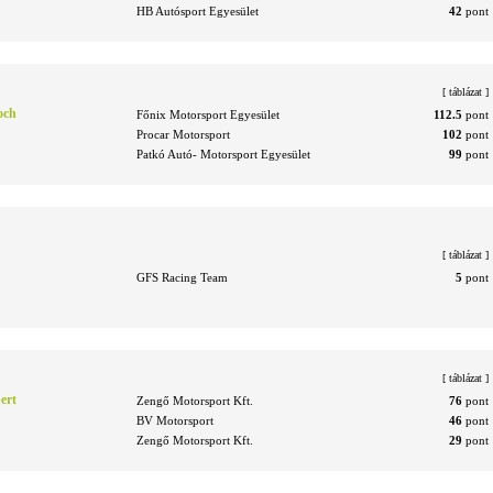
HB Autósport Egyesület
42
pont
[
táblázat
]
och
Főnix Motorsport Egyesület
112.5
pont
Procar Motorsport
102
pont
Patkó Autó- Motorsport Egyesület
99
pont
[
táblázat
]
GFS Racing Team
5
pont
[
táblázat
]
ert
Zengő Motorsport Kft.
76
pont
BV Motorsport
46
pont
Zengő Motorsport Kft.
29
pont