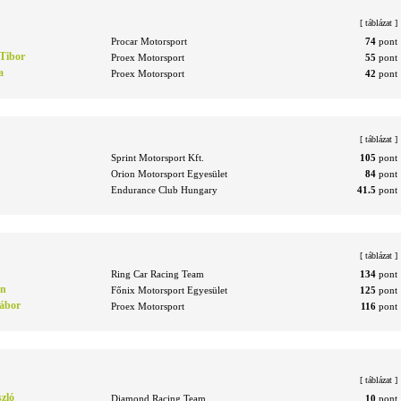
[
táblázat
]
Procar Motorsport
74
pont
Tibor
Proex Motorsport
55
pont
a
Proex Motorsport
42
pont
[
táblázat
]
Sprint Motorsport Kft.
105
pont
Orion Motorsport Egyesület
84
pont
Endurance Club Hungary
41.5
pont
[
táblázat
]
Ring Car Racing Team
134
pont
nn
Főnix Motorsport Egyesület
125
pont
Gábor
Proex Motorsport
116
pont
[
táblázat
]
zló
Diamond Racing Team
10
pont