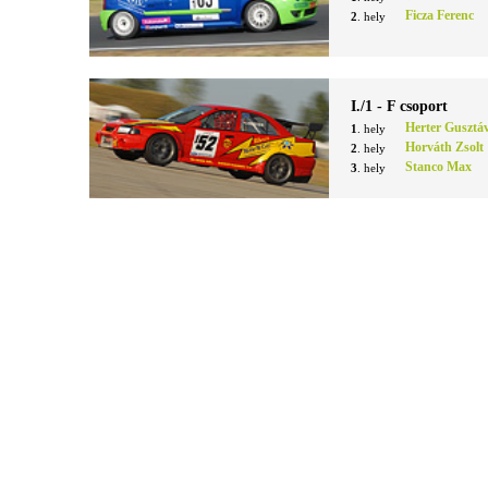
Ficza Ferenc
2
. hely
I./1 - F csoport
Herter Gusztá
1
. hely
Horváth Zsolt
2
. hely
Stanco Max
3
. hely