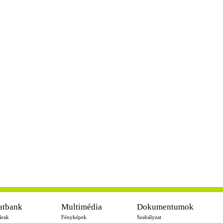
atbank
Multimédia
Dokumentumok
árak
Fényképek
Szabályzat