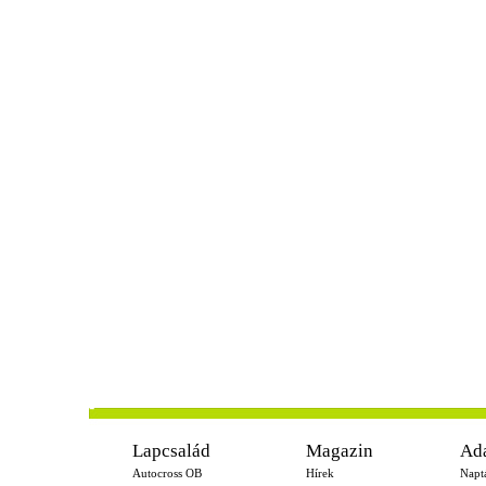
-
Lapcsalád
Magazin
Ad
Autocross OB
Hírek
Napt