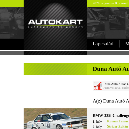
2026. augusztus 8. - szom
Lapcsalád
M
-
Duna Autó Au
Duna Autó Autós G
Feltölve: 2011. októb
A(z) Duna Autó A
BMW 325i Challeng
Kovács Tamás
1
. hely
Strider Zoltán
2
. hely