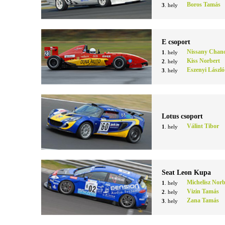
Boros Tamás
3
. hely
E csoport
Nissany Chan
1
. hely
Kiss Norbert
2
. hely
Eszenyi László
3
. hely
Lotus csoport
Válint Tibor
1
. hely
Seat Leon Kupa
Michelisz Norb
1
. hely
Vizin Tamás
2
. hely
Zana Tamás
3
. hely