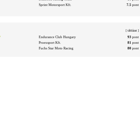
Sprint Motorsport Kft.
7.5
pont
[
táblázat
]
v
Endurance Club Hungary
93
pont
Proexsport Kft.
81
pont
Fuchs Star Moto Racing
80
pont